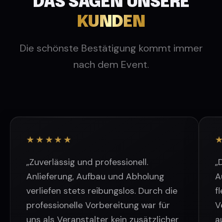
DAS SAGEN UNSERE
KUNDEN
Die schönste Bestätigung kommt immer
nach dem Event.
★
★
★
★
★
„Zuverlässig und professionell.
„
Anlieferung, Aufbau und Abholung
A
verliefen stets reibungslos. Durch die
f
professionelle Vorbereitung war für
V
uns als Veranstalter kein zusätzlicher
a