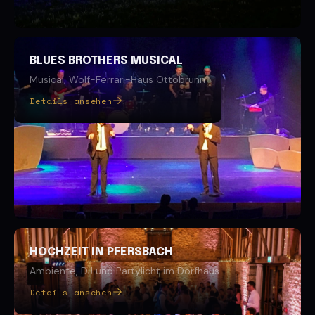
BLUES BROTHERS MUSICAL
Musical, Wolf-Ferrari-Haus Ottobrunn
Details ansehen
HOCHZEIT IN PFERSBACH
Ambiente, DJ und Partylicht im Dorfhaus
Details ansehen