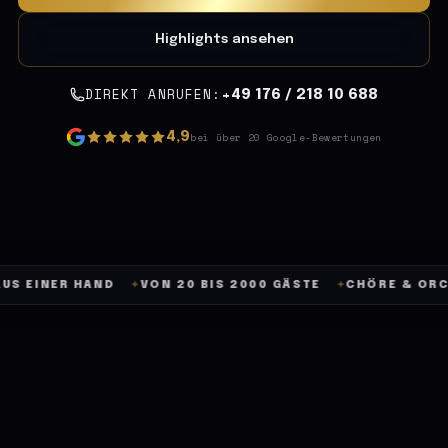
Highlights ansehen
DIREKT ANRUFEN:
+49 176 / 218 10 688
4,9
bei über 20 Google-Bewertungen
VON 20 BIS 2000 GÄSTE
CHÖRE & ORCHESTER
FES
✦
✦
✦