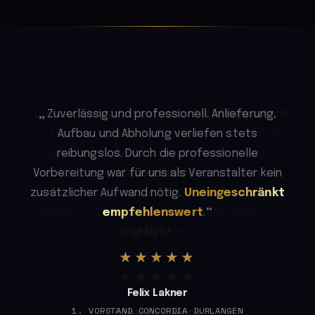
Zuverlässig und professionell. Anlieferung,
Aufbau und Abholung verliefen stets
reibungslos. Durch die professionelle
Vorbereitung war für uns als Veranstalter kein
zusätzlicher Aufwand nötig.
Uneingeschränkt
empfehlenswert
.
★★★★★
Domenic Böttinger
STUDIERENDENPARLAMENT PH SCHWÄBISCH GMÜND
Kai Weber
FACHSCHAFT SPORT PH SCHWÄBISCH GMÜND
Felix Lakner
1. VORSTAND CONCORDIA DURLANGEN
Roberto D'Amico